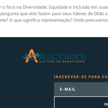
 o foco na Diversidade, Equidade e Inclusão em sua
 pergunta que eles fazem para seus líderes de DE&I 
te? O que significa representação? Onde precisamos
INSCREVER-SE PARA C
I