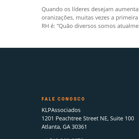
Quando os líderes desejam aumentar
oranizações, muitas vezes a primeira
RH é: “Quão diversos somos atualmen
FALE CONOSCO
KLPAssociados
1201 Peachtree Street NE, Suite 100
Atlanta, GA 30361