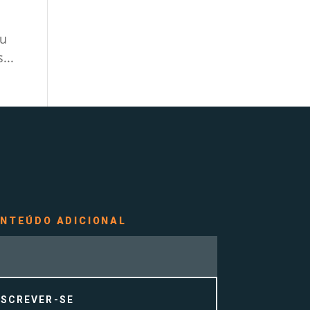
s
ou
...
ONTEÚDO ADICIONAL
NSCREVER-SE